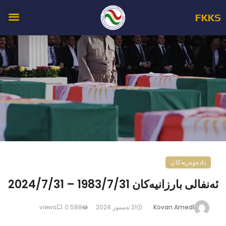
FKKS
یادەوەریەکان
ئەنفالی بارزانیەکان 1983/7/31 – 2024/7/31
Kovan Amedî
31 ته‌مموز 2024
588 views
0