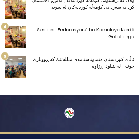
وەک فەدراسیۆنی کۆمەڵە کوردییەکان ئەمڕۆ دەستمان
کرد بە سەردانی کۆمەڵە کوردیەکان لە سوید
Serdana Federasyonê bo Komeleya Kurd li
Goteborgê
ئاڵای كوردستان هێماوناسنامەی میللەتێك كە ڕووبارێ
خوێنی لە پێناودا ڕژاوە