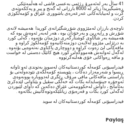
41 ساڵ بەر لەئەمڕۆ ڕژێمی بەعسی فاشی لە هەڵمەتێکی
ڕەشبگیریدا زیاتر لە 8000 بارزانی لە گەنج و پیر و پەککەوتەی
گرت و لەبیابانەکانی عەرعەرەی باشووری عێراق و کۆمەڵکوژی
کردن.
ناوچەی بارزان لەمێژووی شۆڕشگێرانەی کوریدا هەمیشە لانەی
شۆڕش و ڕاپەڕین و بەرخۆدان بوە ، هەر لەبەر ئەوەش بوە کە
هەمیشە بەر شاڵاوی کوشتارگەری دوژمنان بۆتەوە ، گەلی کورد
بە درێژایی مێژوو لەلایەن دوژمنەکانیەوە کۆمەڵکوژ کراوە و
مافەکانی لێ زەوت کراوە و دووچاری پاکتاوی نەتەوەیی بۆتەوە .
لەگەڵ ئەوانەش هەمووگەلی کورد هیچ کاتێک ده‌ستى لە خواست
و مافه‌ ڕه‌واكانى خۆی هه‌ڵنه‌گرتووه .
فیدراسیۆنی کۆمەڵە کوردستانیەکان لەسوید بەتوندی ئەو تاوانە
ڕیسوا و شەرمەزار دەکات ، پێویستە کۆمەڵگەی نێودەوڵەتی بۆ
پاراستنی مافەکانی مافی مرۆڤ ڕێگری لەدووبارە بوونەوەی
ئەوجۆرە جینۆسایدانە بکات کە خەڵکی سڤیل و بێتاوانی لێدەکرێ
بەئامانج ، داواش لەحکوومەتی عێراق دەکەین کە داوای لێبوردن
لەگەلی کورد بکات و قەرەبۆی زیانلێکەوتوەکانیش بکاتەوە .
فیدراسیۆنی کۆمەڵە کوردستانیەکان لە سوید
Paylaş