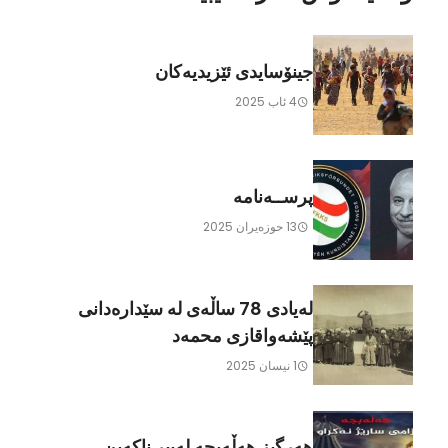
جینۆسایدی ئێزیدیەکان
4 ئاب 2025
پرســەنامە
13 حوزه‌یران 2025
لەیادی 78 ساڵەی لە سێدارەدانی
پێشەواقازی محمەد
1 نیسان 2025
هەرگیز هەڵەبجە لەبیر ناکەین