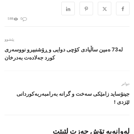
588
0
پێشوو
لە73 ەمین ساڵیادی کۆچی دوایی و ڕۆشنبیرو نووسەری
کورد جەلادەت بەدرخان
دواتر
جینۆساید زامێكی سەخت و گرانە بەرامبەربەکوردانی
ئێزدی !
لەوانەیە تۆش حەزت لێبێت