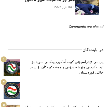
15 ئازار 2025
Comments are closed.
دوا بابەتەکان
پەیامی فێدراسیۆنی کۆمەڵە کوردییەکانی سوید بۆ
ئیدانەکردنی هێرشە درۆنی و موشەكییەكان بۆ سەر
خاکی کوردستان