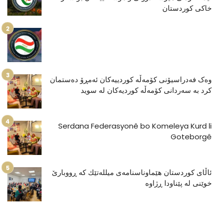
خاکی کوردستان
وەک فەدراسیۆنی کۆمەڵە کوردییەکان ئەمڕۆ دەستمان
کرد بە سەردانی کۆمەڵە کوردیەکان لە سوید
Serdana Federasyonê bo Komeleya Kurd li
Goteborgê
ئاڵای كوردستان هێماوناسنامەی میللەتێك كە ڕووبارێ
خوێنی لە پێناودا ڕژاوە