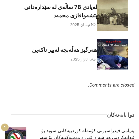
لەیادی 78 ساڵەی لە سێدارەدانی
پێشەواقازی محمەد
1 نیسان 2025
هەرگیز هەڵەبجە لەبیر ناکەین
15 ئازار 2025
Comments are closed.
دوا بابەتەکان
پەیامی فێدراسیۆنی کۆمەڵە کوردییەکانی سوید بۆ
ئیدانەکردنی هێرشە درۆنی و موشەكییەكان بۆ سەر