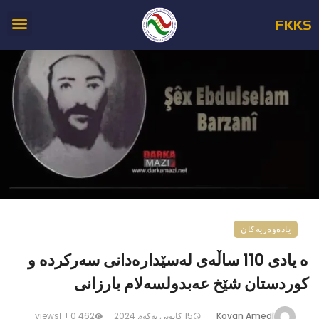
FKKS
یادەوەریەکان
ە یادی 110 ساڵەی لەسێدارەدانی سەرکردە و
کوردستان شێخ عەبدولسەلام بارزانی
Kovan Amedî
15 كانونی یه‌كه‌م 2024
462 views
0