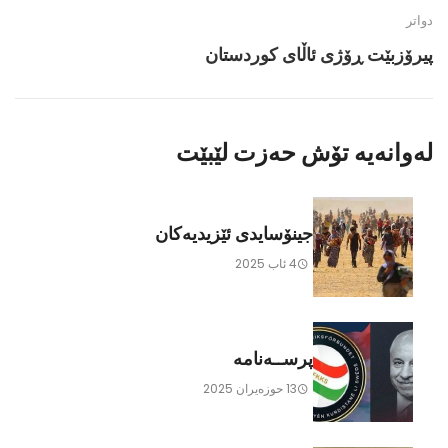
دواتر
پیرۆزبێت ڕۆژی ئاڵای کوردستان
لەوانەیە تۆش حەزت لێبێت
جینۆسایدی ئێزیدیەکان
4 ئاب 2025
پرســەنامە
13 حوزه‌یران 2025