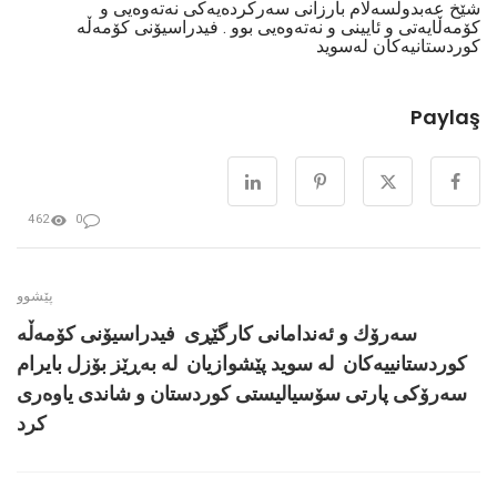
شێخ عەبدولسەلام بارزانی سەرکردەیەکی نەتەوەیی و
کۆمەڵایەتی و ئایینی و نەتەوەیی بوو . فیدراسیۆنی كۆمەڵە
کوردستانیەکان لەسوید
Paylaş
462
0
پێشوو
سەرۆك و ئەندامانی كارگێڕی فیدراسیۆنی كۆمەڵە
كوردستانییەكان له سوید پێشوازیان لە بەڕێز بۆزل بایرام
سەرۆكی پارتی سۆسیالیستی كوردستان و شاندی یاوەری
كرد