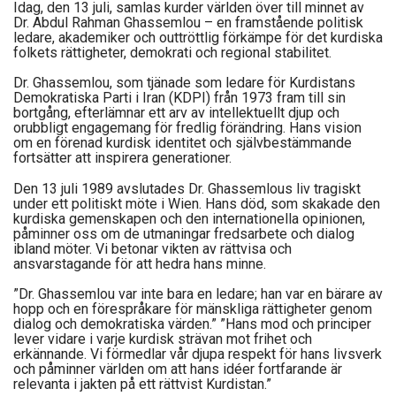
Idag, den 13 juli, samlas kurder världen över till minnet av
Dr. Abdul Rahman Ghassemlou – en framstående politisk
ledare, akademiker och outtröttlig förkämpe för det kurdiska
folkets rättigheter, demokrati och regional stabilitet.
Dr. Ghassemlou, som tjänade som ledare för Kurdistans
Demokratiska Parti i Iran (KDPI) från 1973 fram till sin
bortgång, efterlämnar ett arv av intellektuellt djup och
orubbligt engagemang för fredlig förändring. Hans vision
om en förenad kurdisk identitet och självbestämmande
fortsätter att inspirera generationer.
Den 13 juli 1989 avslutades Dr. Ghassemlous liv tragiskt
under ett politiskt möte i Wien. Hans död, som skakade den
kurdiska gemenskapen och den internationella opinionen,
påminner oss om de utmaningar fredsarbete och dialog
ibland möter. Vi betonar vikten av rättvisa och
ansvarstagande för att hedra hans minne.
”Dr. Ghassemlou var inte bara en ledare; han var en bärare av
hopp och en förespråkare för mänskliga rättigheter genom
dialog och demokratiska värden.” ”Hans mod och principer
lever vidare i varje kurdisk strävan mot frihet och
erkännande. Vi förmedlar vår djupa respekt för hans livsverk
och påminner världen om att hans idéer fortfarande är
relevanta i jakten på ett rättvist Kurdistan.”