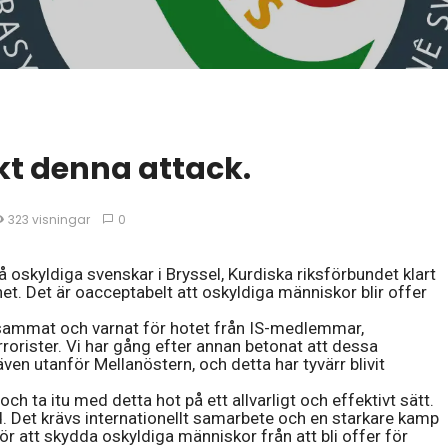
kt denna attack.
323 visningar
0
 oskyldiga svenskar i Bryssel, Kurdiska riksförbundet klart
. Det är oacceptabelt att oskyldiga människor blir offer
ksammat och varnat för hotet från IS-medlemmar,
orister. Vi har gång efter annan betonat att dessa
en utanför Mellanöstern, och detta har tyvärr blivit
ch ta itu med detta hot på ett allvarligt och effektivt sätt.
ld. Det krävs internationellt samarbete och en starkare kamp
r att skydda oskyldiga människor från att bli offer för