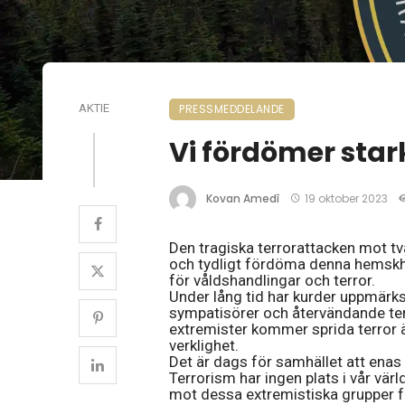
AKTIE
PRESSMEDDELANDE
Vi fördömer star
Kovan Amedî
19 oktober 2023
Den tragiska terrorattacken mot två
och tydligt fördöma denna hemskhet
för våldshandlingar och terror.
Under lång tid har kurder uppmär
sympatisörer och återvändande terr
extremister kommer sprida terror äv
verklighet.
Det är dags för samhället att enas o
Terrorism har ingen plats i vår vär
mot dessa extremistiska grupper fö