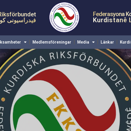
Startsida
KRF
Verksamheter
Medlemsförenin
Federasyona K
Riksförbundet
Kurdistanê 
فیدراسیونی کوم
rksamheter
Medlemsföreningar
Media
Länkar
Kurdi