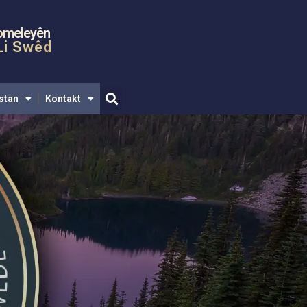
gar
Media
Länkar
Kurdistan
Kontakt
omeleyên
Li Swêd
stan
Kontakt