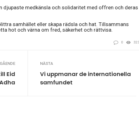
in djupaste medkänsla och solidaritet med offren och deras
splittra samhället eller skapa rädsla och hat. Tillsammans
ta hot och värna om fred, säkerhet och rättvisa.
0
32
EGÅENDE
NÄSTA
ll Eid
Vi uppmanar de internationella
-Adha
samfundet