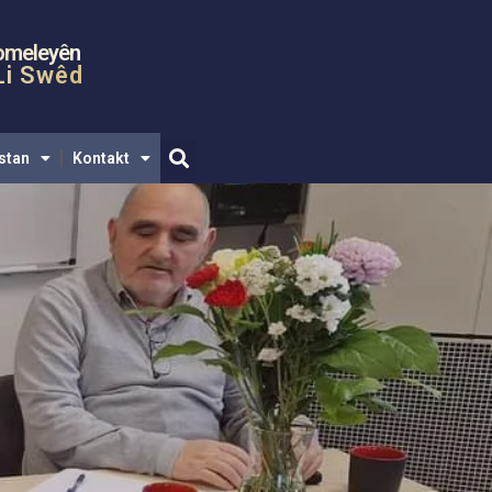
gar
Media
Länkar
Kurdistan
Kontakt
omeleyên
Li Swêd
stan
Kontakt