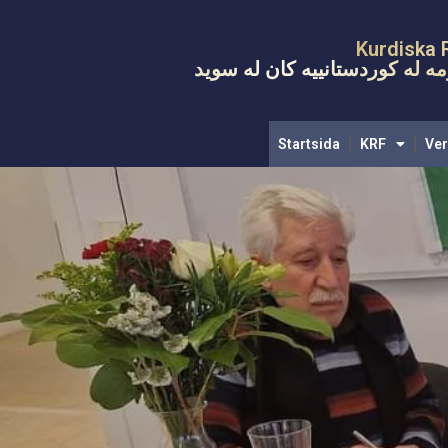
Kurdiska 
ه له کوردستانییه کان له سويد
Startsida
KRF
Ve