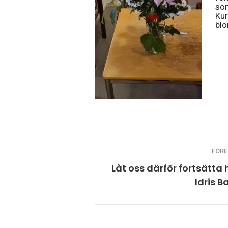
som
Kur
blo
FÖR
Låt oss därför fortsätta
Idris B