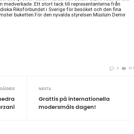
 medverkade. Ett stort tack till representanterna från
diska Riksförbundet i Sverige för besöket och den fina
mster buketten.För den nyvalda styrelsen Müslüm Demir
0
47
EGÅENDE
NÄSTA
 hedra
Grattis på internationella
arzanî
modersmåls dagen!