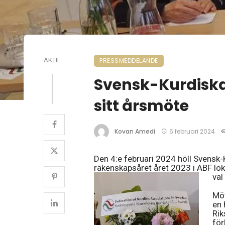
AKTIE
PRESSMEDDELANDE
Svensk-Kurdiska 
sitt årsmöte
Kovan Amedî
6 februari 2024
Den 4:e februari 2024 höll Svensk-
räkenskapsåret året 2023 i ABF lok
val
Möt
en 
Rik
för