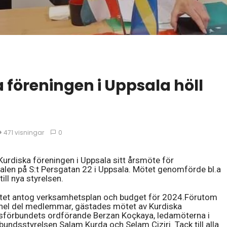
föreningen i Uppsala höll
471 visningar
0
Kurdiska föreningen i Uppsala sitt årsmöte för
alen på S:t Persgatan 22 i Uppsala. Mötet genomförde bl.a
 till nya styrelsen.
et antog verksamhetsplan och budget för 2024.Förutom
hel del medlemmar, gästades mötet av Kurdiska
sförbundets ordförande Berzan Koçkaya, ledamöterna i
bundsstyrelsen Salam Kurda och Selam Ciziri. Tack till alla