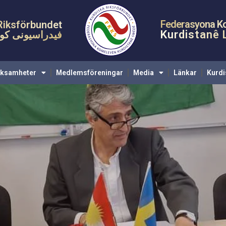
Startsida
KRF
Verksamheter
Medlemsförenin
Federasyona K
Riksförbundet
Kurdistanê 
فیدراسیونی کوم
rksamheter
Medlemsföreningar
Media
Länkar
Kurdi