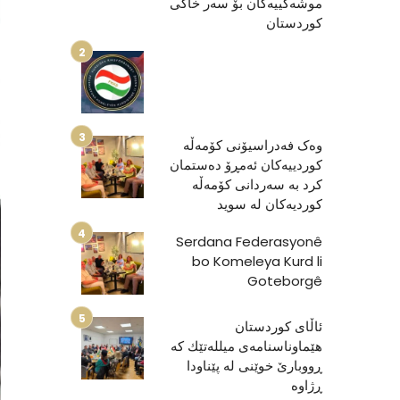
موشەكییەكان بۆ سەر خاکی
کوردستان
وەک فەدراسیۆنی کۆمەڵە
کوردییەکان ئەمڕۆ دەستمان
کرد بە سەردانی کۆمەڵە
کوردیەکان لە سوید
Serdana Federasyonê
bo Komeleya Kurd li
Goteborgê
ئاڵای كوردستان
هێماوناسنامەی میللەتێك كە
ڕووبارێ خوێنی لە پێناودا
ڕژاوە