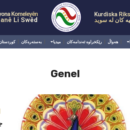
کخراوە ئەندامەکان
میدیا
بەستەرەکان
کوردستان
پەیوەندی
yona Komeleyên
Kurdiska Rik
tanê Li Swêd
ه کان له سويد
هەواڵ
رێکخراوە ئەندامەکان
میدیا
بەستەرەکان
کوردستان
Genel
ج