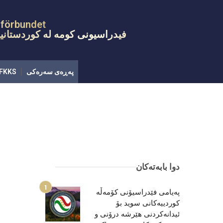
پەڕەی سەرەکی
FKKS
هەواڵ
رێ
sförbundet
فیدراسیونی کومه له کوردستانیی
پەڕەی سەرەکی
FKKS
دوا بابەتەکان
پەیامی فێدراسیۆنی کۆمەڵە
کوردییەکانی سوید بۆ
ئیدانەکردنی هێرشە درۆنی و