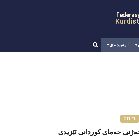
Federas
Kurdis
پەیوەندی
GENEL
ەژنی جەمای کوردانی ئێزیدی