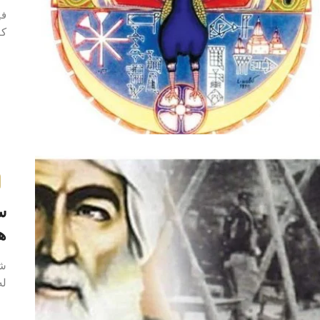
فی
کو
س
ه
لە