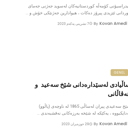
دراسیۆنی کۆمەڵە کوردستانیەکان لەسوید جەژنی جەمای
ردانی ئێزیدی پیرۆز دەکات ، هیوادارین جەژنێکی خۆش و ...
Kovan Amedî
By
7 تشرینی یه‌كه‌م 2023
GENEL
اڵیادی لەسێدارەدانی شێخ سەعید و
ەڤاڵانی
شێخ سەعیدی پیران لەساڵی 1865 لە ناوچەی (پاڵوو)
دایکبووە ، یەکێکە لە شێخە بەرزەکانی نەقشبەندی ...
Kovan Amedî
By
29 حوزه‌یران 2023