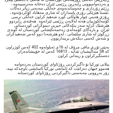
و بەردەوامبوونی ڕاپەڕین ڕژێمی ئێران دەخاتە مەترسییەوە ،
ڕژێم زۆرداری و چەوساندنەوەی خەڵکی مەدەنی زیاتر دەکات
،ئێستا هێزێکی زۆری پاسداران لە شاری مەهاباد كۆكردۆتەوە ،
ڕۆژی هەینی چوار هاوڵاتی کورد شەهید كراون خەڵکی ترسی
كۆمەڵكوژییان هەتە لەلایەن ڕژێمی ئێرانەوە . هەفتەی ڕابردوو
هێرشێک کرایە سەر بنکەکانی حیزبی دیموکراتی كوردستانی
ئێران و بارەگای کۆمەڵەی زەحمەتكێشانی كوردستان لە گوندی
زڕگوێز لە شاری سلێمانی ، لەو هێرشەدا دوو کەس شەهیدكران
و شەش کەسی دیکەش برینداربوون .
بەپێی تۆڕی مافی مرۆڤ لە 16ی ئەیلولەوە 402 کەس کوژراون
کە 58 منداڵیشیان تێدایە ، 16813 کەس لە خۆپیشاندەران
دەستگیرکراون و زیندانی کراون .
پیلانی تورکیا بۆ داگیرکردنی ڕۆژئاوای کوردستان بەردەوامە
هەموو جیهان دەزانێت کە ئامانجی تورکیا ئاسایشی ناوچەكە نییە،
زۆر بەڕوونی مەبەستی داگیرکردنی ڕۆژئاوای کوردستانە .