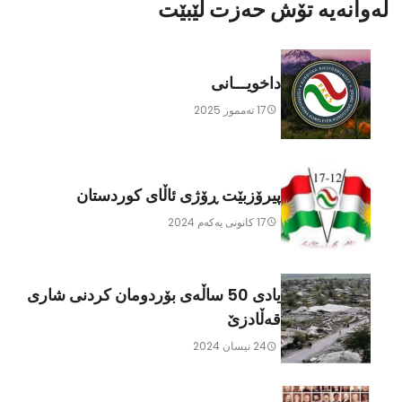
لەوانەیە تۆش حەزت لێبێت
داخویـــانی
17 ته‌مموز 2025
پیرۆزبێت ڕۆژی ئاڵای کوردستان
17 كانونی یه‌كه‌م 2024
یادی 50 ساڵەی بۆردومان كردنی شاری
قەڵادزێ
24 نیسان 2024