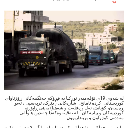
لە شەوی 19ی نۆڤەمبەر تورکیا بە فڕۆکە جەنگییەکانی ڕۆژئاوای
کوردستانی كردە ئامانج. شارەکانی ( دێرک، ترپەسپی ، ئەبو
ڕەسەن، کۆبانێ، تەل ڕەفئەت و شەهبا) بەپێی ڕاپۆرتە
کوردییەکان و بیانیەکان ، لە تەقینەوەکەدا چەندین هاوڵاتی
مەدەنی کوژراون و برینداربوون .
ڕاپەڕینی خەڵکی ڕۆژهەڵاتی کوردستان لە مانگی 2 دەستی پێكرد