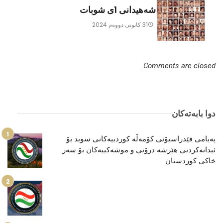
شەهیدانی 1ی شوبات
31 كانونی دووه‌م 2024
Comments are closed.
دوا بابەتەکان
پەیامی فێدراسیۆنی کۆمەڵە کوردییەکانی سوید بۆ
ئیدانەکردنی هێرشە درۆنی و موشەكییەكان بۆ سەر
خاکی کوردستان