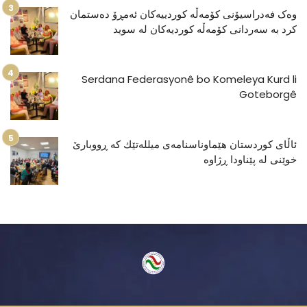
وەک فەدراسیۆنی کۆمەڵە کوردییەکان ئەمڕۆ دەستمان
کرد بە سەردانی کۆمەڵە کوردیەکان لە سوید
Serdana Federasyonê bo Komeleya Kurd li
Goteborgê
ئاڵای كوردستان هێماوناسنامەی میللەتێك كە ڕووبارێ
خوێنی لە پێناودا ڕژاوە