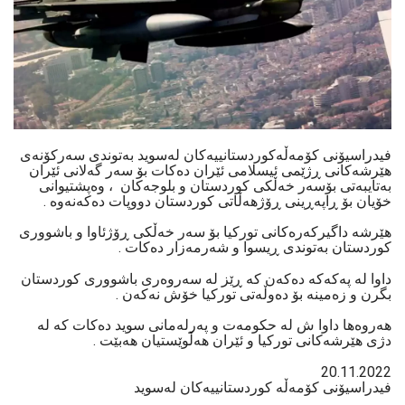
فیدراسیۆنی کۆمەڵەکوردستانییەكان لەسوید بەتوندی سەركۆنەی
هێرشەکانی ڕژێمی ئیسلامی ئێران دەکات بۆ سەر گەلانی ئێران
بەتایبەتی بۆسەر خەڵکی کوردستان و بلوجەكان ، وەپشتیوانی
خۆیان بۆ ڕاپەڕینی ڕۆژهەڵاتی کوردستان دووپات دەکەنەوە .
هێرشە داگیرکەرەکانی تورکیا بۆ سەر خەڵکی ڕۆژئاوا و باشووری
کوردستان بەتوندی ڕیسوا و شەرمەزار دەكات .
داوا لە پەکەکە دەکەن کە ڕێز لە سەروەری باشووری کوردستان
بگرن و زەمینە بۆ دەوڵەتی تورکیا خۆش نەکەن .
هەروەها داوا ش لە حکومەت و پەرلەمانی سوید دەکات کە لە
دژی هێرشەکانی تورکیا و ئێران هەڵوێستیان هەبێت .
20.11.2022
فیدراسیۆنی كۆمەڵە كوردستانییەكان لەسوید