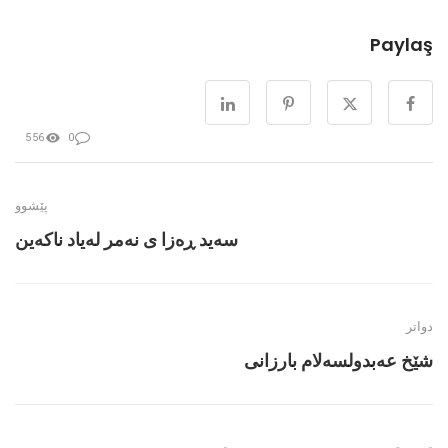
Paylaş
556
0
پێشوو
سەید ڕەزا ی نەمر لەیاد ناكەین
دواتر
شێخ عەبدولسەلام بارزانی