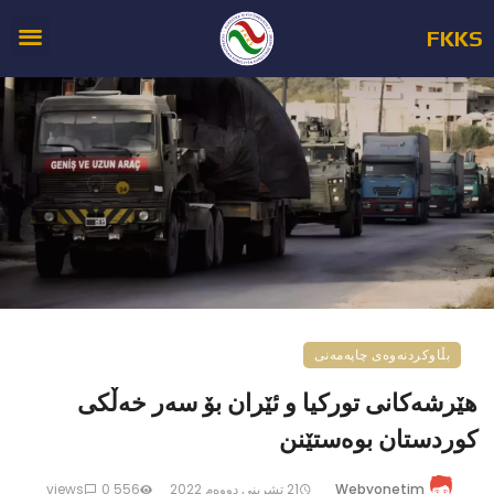
FKKS
بڵاوکردنەوەی چاپەمەنی
هێرشەکانی تورکیا و ئێران بۆ سەر خەڵکی
کوردستان بوەستێنن
Webyonetim
21 تشرینی دووه‌م 2022
556 views
0