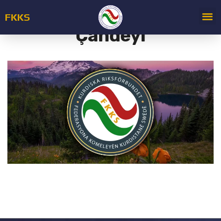
FKKS
Çandeyî