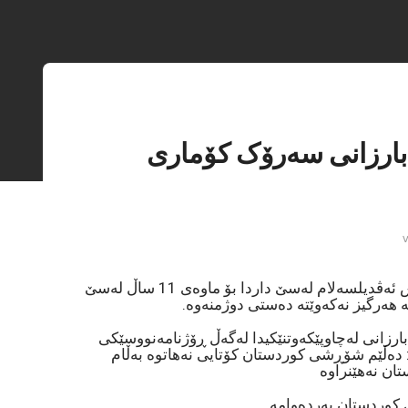
بارزانی سەرۆک کۆماری
کاتێک سەرۆک مستەفا بارزانی برا گەورەکەی سێکس ئەڤدیلسەلام لەسێ داردا بۆ ماوەی 11 ساڵ لەسێ
کە هەرگیز نەکەوێتە دەستی دوژمنەوە.
رزانی لەچاوپێکەوتنێکیدا لەگەڵ ڕۆژنامەنووسێکی
 دەڵێم شۆڕشی کوردستان کۆتایی نەهاتوە بەڵام
ن نەهێنراوە
کوردستان بەردەوامە