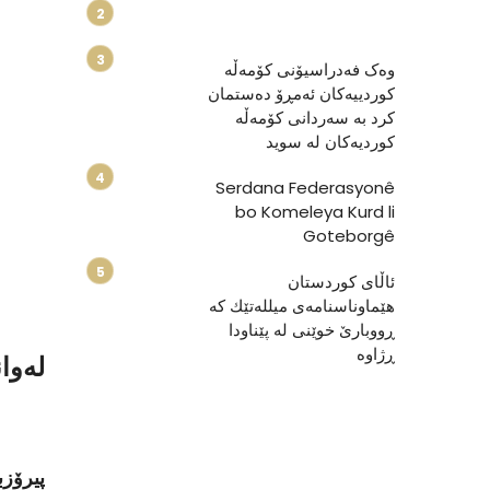
وەک فەدراسیۆنی کۆمەڵە
کوردییەکان ئەمڕۆ دەستمان
کرد بە سەردانی کۆمەڵە
کوردیەکان لە سوید
Serdana Federasyonê
bo Komeleya Kurd li
Goteborgê
ئاڵای كوردستان
هێماوناسنامەی میللەتێك كە
ڕووبارێ خوێنی لە پێناودا
ڕژاوە
لەوا
پیرۆزب