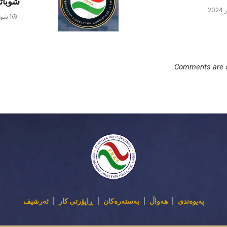
شوباتی 4
1 شوبات 2023
Comments are c
پەیوەندی
هەواڵ
بەستەرەکان
ڕاپۆرتی کار
ئەرشیف