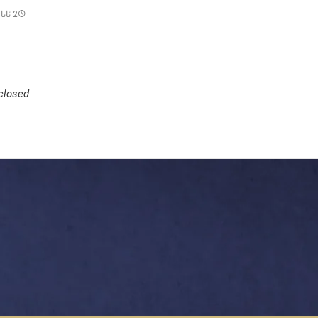
2 ئایار 2024
losed.