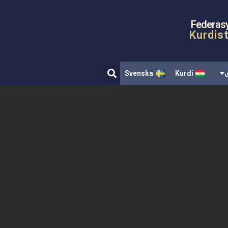
Svenska
Kurdî
Federas
Kurdis
ی
Kurdî
Svenska