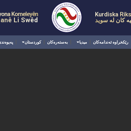
کخراوە ئەندامەکان
میدیا
بەستەرەکان
کوردستان
پەیوەندی
yona Komeleyên
Kurdiska Rik
tanê Li Swêd
ه کان له سويد
رێکخراوە ئەندامەکان
میدیا
بەستەرەکان
کوردستان
پەیوەند