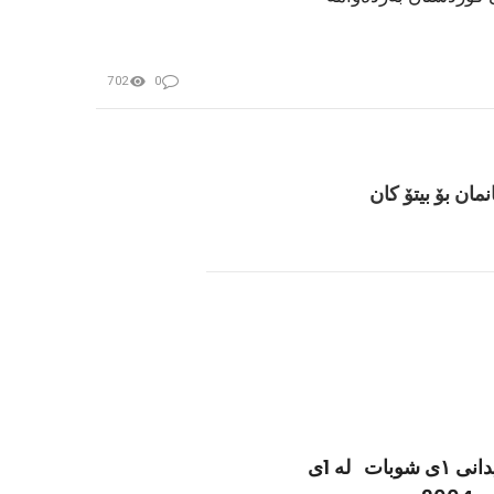
702
0
نمان بۆ بیتۆ کان
شەهیدانی ١ی شوبات لە 1ی