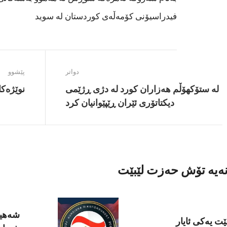
فیدراسیۆنی کۆمەڵەی کوردستان لە سوید
دواتر
پێشوو
لە ستۆکهۆڵم هەزاران کورد لە دژی ڕژێمی
نوێژەکا
دیکتاتۆری ئێران ڕێپێوانیان کرد
نەیە تۆش حەزت لێبێت
ێت یەکی ئایار