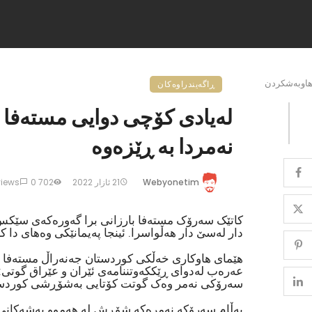
اوبەشکردن
ڕاگەیندراوەکان
لەیادی کۆچی دوایی مستەفا 
نەمردا بە ڕێزەوە
Webyonetim
21 ئازار 2022
702 views
0
دار لەسێ دار هەڵواسرا. ئینجا پەیمانێکی وەهای دا 
هێمای هاوکاری خەڵکی کوردستان جەنەراڵ مستەفا با
عەرەب لەدوای ڕێککەوتننامەی ئێران و عێراق گوتی:
سەرۆکی نەمر وەک گوتت کۆتایی بەشۆڕشی کوردستا
بەڵام سەرۆکە نەمرەکە شۆڕش لە هەموو بەشەکانی 