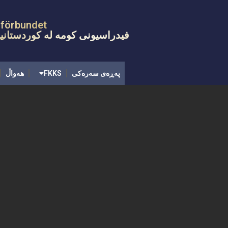
پەڕەی سەرەکی
FKKS
هەواڵ
رێ
sförbundet
فیدراسیونی کومه له کوردستانیی
پەڕەی سەرەکی
FKKS
هەواڵ