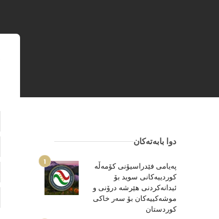
ه
دوا بابەتەکان
پەیامی فێدراسیۆنی کۆمەڵە
کوردییەکانی سوید بۆ
ئیدانەکردنی هێرشە درۆنی و
موشەكییەكان بۆ سەر خاکی
کوردستان