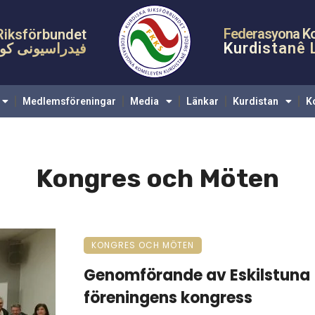
a
KRF
Verksamheter
Medlemsföreningar
Media
Länka
Federasyona K
Riksförbundet
Kurdistanê 
فیدراسیونی کوم
Medlemsföreningar
Media
Länkar
Kurdistan
K
Kongres och Möten
KONGRES OCH MÖTEN
Genomförande av Eskilstuna
föreningens kongress