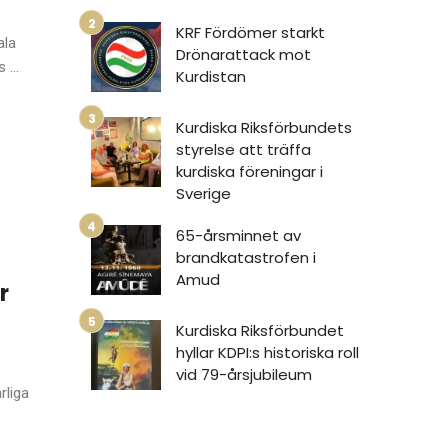
KRF Fördömer starkt
ala
Drönarattack mot
...
Kurdistan
Kurdiska Riksförbundets
styrelse att träffa
kurdiska föreningar i
Sverige
65-årsminnet av
brandkatastrofen i
Amud
r
Kurdiska Riksförbundet
hyllar KDPI:s historiska roll
vid 79-årsjubileum
rliga