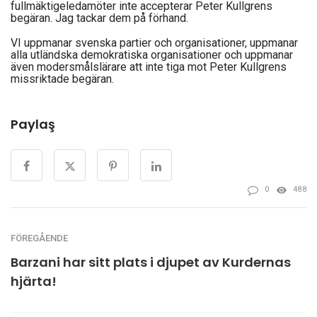
fullmäktigeledamöter inte accepterar Peter Kullgrens
begäran. Jag tackar dem på förhand.
VI uppmanar svenska partier och organisationer, uppmanar
alla utländska demokratiska organisationer och uppmanar
även modersmålslärare att inte tiga mot Peter Kullgrens
missriktade begäran.
Paylaş
0
488
FÖREGÅENDE
Barzani har sitt plats i djupet av Kurdernas
hjärta!