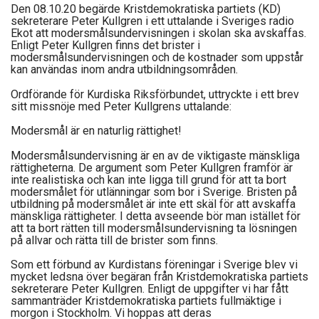
Den 08.10.20 begärde Kristdemokratiska partiets (KD)
sekreterare Peter Kullgren i ett uttalande i Sveriges radio
Ekot att modersmålsundervisningen i skolan ska avskaffas.
Enligt Peter Kullgren finns det brister i
modersmålsundervisningen och de kostnader som uppstår
kan användas inom andra utbildningsområden.
Ordförande för Kurdiska Riksförbundet, uttryckte i ett brev
sitt missnöje med Peter Kullgrens uttalande:
Modersmål är en naturlig rättighet!
Modersmålsundervisning är en av de viktigaste mänskliga
rättigheterna. De argument som Peter Kullgren framför är
inte realistiska och kan inte ligga till grund för att ta bort
modersmålet för utlänningar som bor i Sverige. Bristen på
utbildning på modersmålet är inte ett skäl för att avskaffa
mänskliga rättigheter. I detta avseende bör man istället för
att ta bort rätten till modersmålsundervisning ta lösningen
på allvar och rätta till de brister som finns.
Som ett förbund av Kurdistans föreningar i Sverige blev vi
mycket ledsna över begäran från Kristdemokratiska partiets
sekreterare Peter Kullgren. Enligt de uppgifter vi har fått
sammanträder Kristdemokratiska partiets fullmäktige i
morgon i Stockholm. Vi hoppas att deras