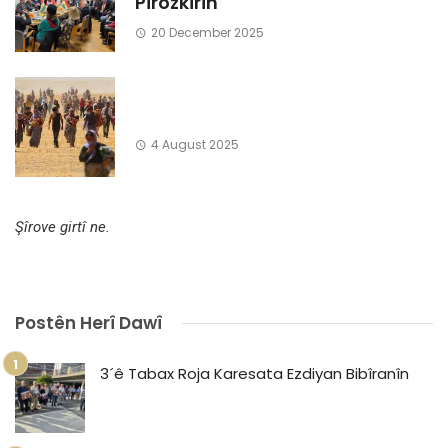
Pîrozkirin
20 December 2025
4 August 2025
Şîrove girtî ne.
Postên Herî Dawî
3´ê Tabax Roja Karesata Ezdiyan Bibîranîn