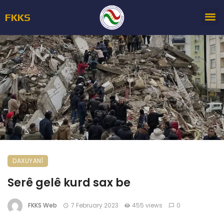
FKKS
DAXUYANÎ
Serê gelê kurd sax be
FKKS Web
7 February 2023
455 views
0