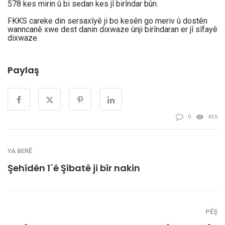
578 kes mirin û bi sedan kes jî birîndar bûn.
FKKS careke din sersaxîyê ji bo kesên go meriv û dostên
wanncanê xwe dest danin dixwaze ûnji birîndaran er jî sîfayê
dixwaze.
Paylaş
0
455
YA BERÊ
Şehîdên 1´ê Şibatê ji bîr nakin
PÊŞ