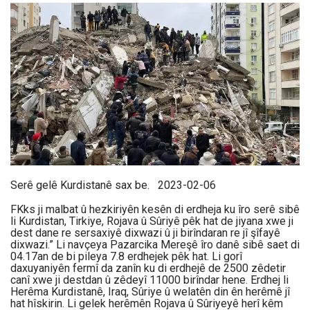
Serê gelê Kurdistanê sax be. 2023-02-06
FKks ji malbat û hezkiriyên kesên di erdheja ku îro serê sibê
li Kurdistan, Tirkiye, Rojava û Sûriyê pêk hat de jiyana xwe ji
dest dane re sersaxiyê dixwazi û ji birîndaran re jî şîfayê
dixwazi.” Li navçeya Pazarcika Mereşê îro danê sibê saet di
04.17an de bi pileya 7.8 erdhejek pêk hat. Li gorî
daxuyaniyên fermî da zanîn ku di erdhejê de 2500 zêdetir
canî xwe ji destdan û zêdeyî 11000 birîndar hene. Erdhej li
Herêma Kurdistanê, Iraq, Sûriye û welatên din ên herêmê jî
hat hîskirin. Li gelek herêmên Rojava û Sûriyeyê herî kêm