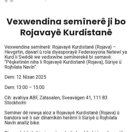
Vexwendina semînerê ji bo
Rojavayê Kurdistanê
Vexwendina semînerê: Rojavayê Kurdistanê (Rojava) –
Hevgirtin, dijwarî û rola diyasporayê Federasyona Netewî ya
Kurd li Swêdê we vedixwîne semînerekê bi sernavê:
“Pêşketinên niha li Rojavayê Kurdistanê (Rojava), Sûriye û
Rojhilata Navîn”.
Dem: 12 Nîsan 2025
Dem: 13:00 – 15:00
Cih: avahiya ABF, Zätasalen, Sveavägen 41, 111 83
Stockholm
Semîner dê rewşa aloz a Rojavayê Kurdistanê (Rojava) û
bandora wê li ser dînamîkên herêmî li Sûriyê û Rojhilata
Navîn analîz bike.