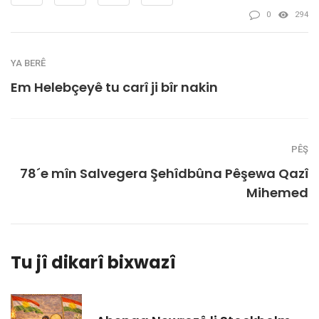
0
294
YA BERÊ
Em Helebçeyê tu carî ji bîr nakin
PÊŞ
78´e mîn Salvegera Şehîdbûna Pêşewa Qazî
Mihemed
Tu jî dikarî bixwazî