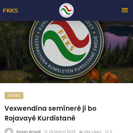
FKKS
ANONS
Vexwendina semînerê ji bo
Rojavayê Kurdistanê
Kovan Amedî
29 March 2025
294 views
0