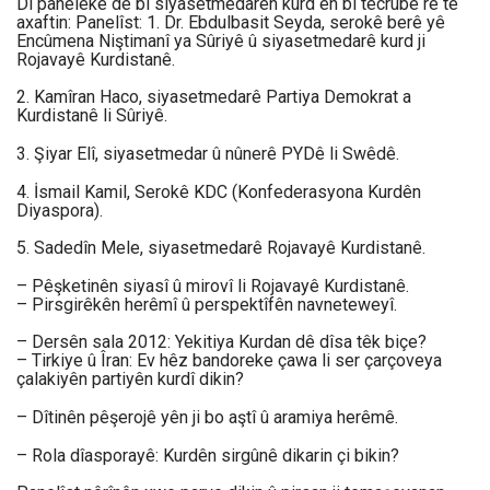
Di panelekê de bi siyasetmedarên kurd ên bi tecrube re tê
axaftin: Panelîst: 1. Dr. Ebdulbasit Seyda, serokê berê yê
Encûmena Niştimanî ya Sûriyê û siyasetmedarê kurd ji
Rojavayê Kurdistanê.
2. Kamîran Haco, siyasetmedarê Partiya Demokrat a
Kurdistanê li Sûriyê.
3. Şiyar Elî, siyasetmedar û nûnerê PYDê li Swêdê.
4. İsmail Kamil, Serokê KDC (Konfederasyona Kurdên
Diyaspora).
5. Sadedîn Mele, siyasetmedarê Rojavayê Kurdistanê.
– Pêşketinên siyasî û mirovî li Rojavayê Kurdistanê.
– Pirsgirêkên herêmî û perspektîfên navneteweyî.
– Dersên sala 2012: Yekitiya Kurdan dê dîsa têk biçe?
– Tirkiye û Îran: Ev hêz bandoreke çawa li ser çarçoveya
çalakiyên partiyên kurdî dikin?
– Dîtinên pêşerojê yên ji bo aştî û aramiya herêmê.
– Rola dîasporayê: Kurdên sirgûnê dikarin çi bikin?