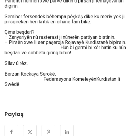
Panelîst nêrînên xwe parve dikin û pirsan ji temaşevanan
digirin.
Semîner fersendek bêhempa pêşkêş dike ku meriv yek ji
pirsgirêkên herî krîtîk ên cîhanê fam bike.
Çima beşdarî?
– Zanyariyên nû rasterast ji nûnerên partiyan bistînin.
– Pirsên xwe li ser paşeroja Rojavayê Kurdistanê bipirsin.
Hûn bi germî bi xêr hatin ku hûn
beşdarî vê sohbeta girîng bibin!
Silav û rêz,
Berzan Kockaya Serokê,
Federasyona KomeleyênKurdistan li
Swêdê
Paylaş