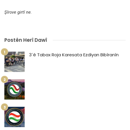
Şîrove girtî ne.
Postên Herî Dawî
3´ê Tabax Roja Karesata Ezdiyan Bibîranîn