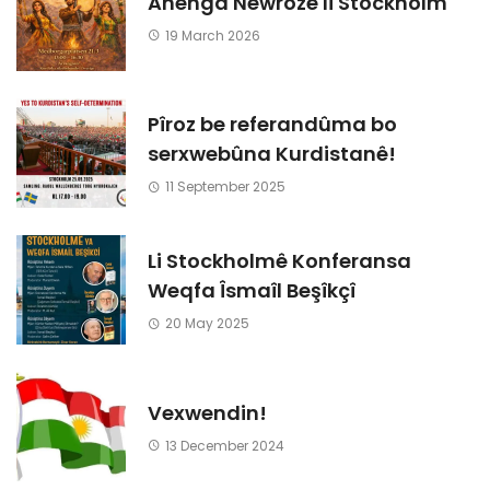
Ahenga Newrozê li Stockholm
19 March 2026
Pîroz be referandûma bo
serxwebûna Kurdistanê!
11 September 2025
Li Stockholmê Konferansa
Weqfa Îsmaîl Beşîkçî
20 May 2025
Vexwendin!
13 December 2024