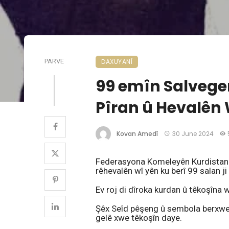
PARVE
DAXUYANÎ
99 emîn Salvege
Pîran û Hevalên
Kovan Amedî
30 June 2024
Federasyona Komeleyên Kurdistan l
rêhevalên wî yên ku berî 99 salan ji 
Ev roj di dîroka kurdan û têkoşîna 
Şêx Seîd pêşeng û sembola berxwedan
gelê xwe têkoşîn daye.