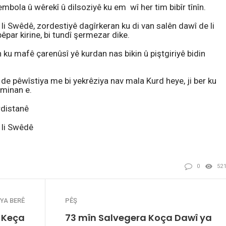
embola û wêrekî û dilsoziyê ku em wî her tim bibîr tînîn.
 Swêdê, zordestiyê dagîrkeran ku di van salên dawî de li
êpar kirine, bi tundî şermezar dike.
 ku mafê çarenûsî yê kurdan nas bikin û piştgiriyê bidin
 de pêwîstiya me bi yekrêziya nav mala Kurd heye, ji ber ku
jminan e.
rdistanê
 li Swêdê
0
52
YA BERÊ
PÊŞ
a Keça
73 mîn Salvegera Koça Dawî ya