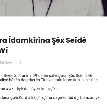
ra Îdamkirina Şêx Seîdê
 Wî
521 views
0
i Swêdê, bîranîna 99 e mîn salvegera Şêx Seîd û 46
aliyê hêzên dagirkerên Tirk ve hatin îdamkirin, bi bîr tîne.
wan a azadiyê de bûyereke trajîk e.
a gelê Kurd a li dijî rejîma dagirker bû û ji bo azadiya