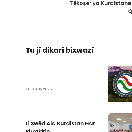
Têkoşer ya Kurdistanê
Q
Tu jî dikarî bixwazî
18 July 2026
Li Swêd Ala Kurdistan Hat
Pîrozkirin