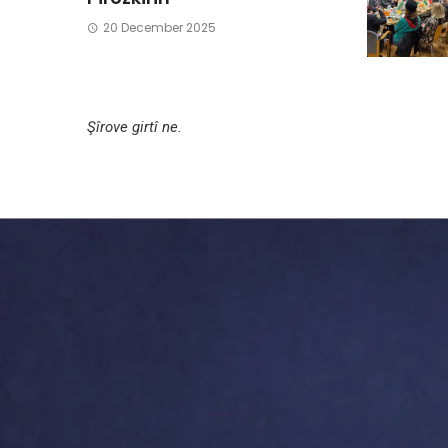
20 December 2025
Şîrove girtî ne.