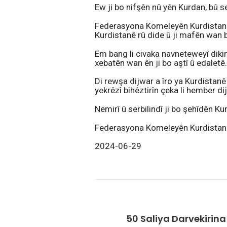
Ew ji bo nifşên nû yên Kurdan, bû s
Federasyona Komeleyên Kurdistan li
Kurdistanê rû dide û ji mafên wan b
Em bang li civaka navneteweyî dikin
xebatên wan ên ji bo aştî û edaletê.
Di rewşa dijwar a îro ya Kurdistanê
yekrêzî bihêztirîn çeka li hember di
Nemirî û serbilindî ji bo şehîdên Ku
Federasyona Komeleyên Kurdistan
2024-06-29
50 Saliya Darvekirin