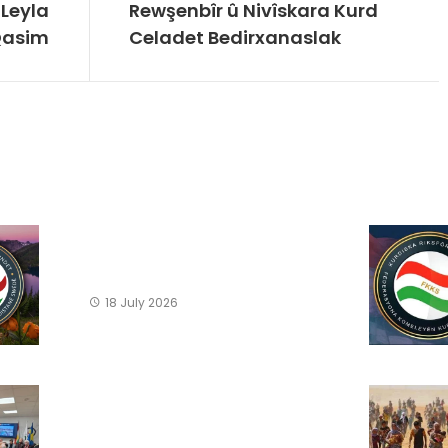
 Leyla
Rewşenbîr û Nivîskara Kurd
asim
Celadet Bedirxanaslak
18 July 2026