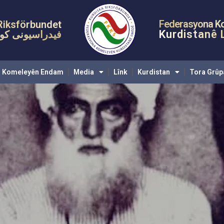
eyên Endam
Media
Lînk
Kurdistan
Tora Grûpan
Pêyven
Federasyona K
Riksförbundet
Kurdistanê 
فیدراسیونی کوم
Komeleyên Endam
Media
Lînk
Kurdistan
Tora Grûp