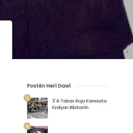
Postên Herî Dawî
3´ê Tabax Roja Karesata
Ezdiyan Bibîranîn