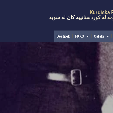
Destpêk
FKKS
Çalakî
Komel
Kurdiska 
ه له کوردستانییه کان له سويد
Destpêk
FKKS
Çalakî