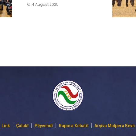
4 August 2025
Lînk
Çalakî
Pêyvendî
Rapora Xebatê
Arşîva Malpera Kevn