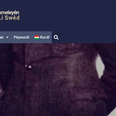
dî
Kurdî
omeleyên
Li Swêd
an
Pêyvendî
Kurdî