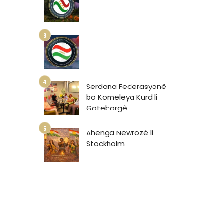
Serdana Federasyonê
bo Komeleya Kurd li
Goteborgê
Ahenga Newrozê li
Stockholm
1