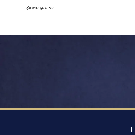
Şîrove girtî ne.
F