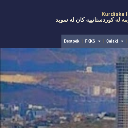
Destpêk
FKKS
Çalakî
Komel
Kurdiska 
ه له کوردستانییه کان له سويد
Destpêk
FKKS
Çalakî