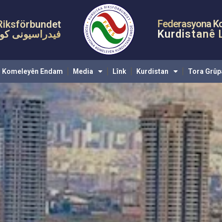
eyên Endam
Media
Lînk
Kurdistan
Tora Grûpan
Pêyven
Federasyona K
Riksförbundet
Kurdistanê 
فیدراسیونی کوم
Komeleyên Endam
Media
Lînk
Kurdistan
Tora Grûp