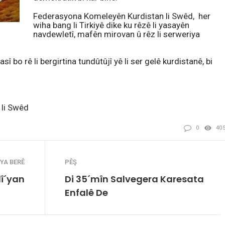
Federasyona Komeleyên Kurdistan li Swêd, her
wiha bang li Tirkiyê dike ku rêzê li yasayên
navdewletî, mafên mirovan û rêz li serweriya
î bo rê li bergirtina tundûtûjî yê li ser gelê kurdistanê, bi
li Swêd
0
40
YA BERÊ
PÊŞ
lî´yan
Di 35´mîn Salvegera Karesata
Enfalê De