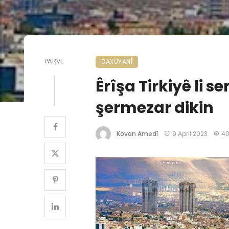
PARVE
DAXUYANÎ
Êrîşa Tirkiyê li 
şermezar dikin
Kovan Amedî
9 April 2023
40