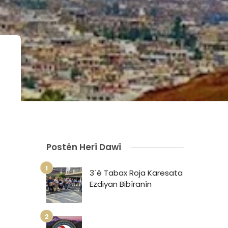
Postên Herî Dawî
3´ê Tabax Roja Karesata
Ezdiyan Bibîranîn