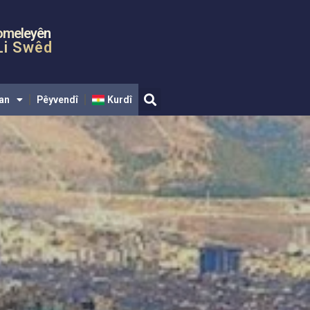
dî
Kurdî
omeleyên
Li Swêd
an
Pêyvendî
Kurdî