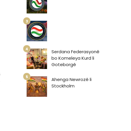
Serdana Federasyonê
bo Komeleya Kurd li
Goteborgê
5
Ahenga Newrozê li
Stockholm