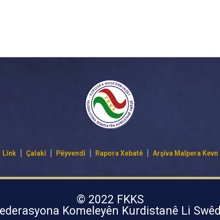
Lînk
Çalakî
Pêyvendî
Rapora Xebatê
Arşîva Malpera Kevn
© 2022 FKKS
ederasyona Komeleyên Kurdistanê Li Swê