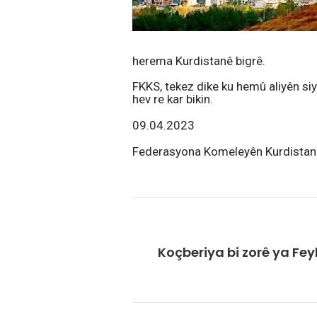
herema Kurdistanê bigrê.
FKKS, tekez dike ku hemû aliyên siyas
hev re kar bikin.
09.04.2023
Federasyona Komeleyên Kurdistan 
Koçberiya bi zorê ya Fey