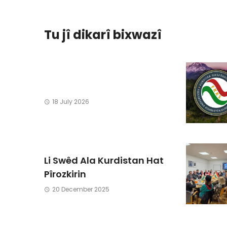
Tu jî dikarî bixwazî
18 July 2026
Li Swêd Ala Kurdistan Hat
Pîrozkirin
20 December 2025