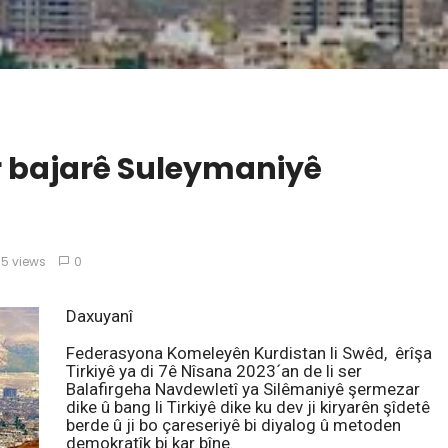
ser bajarê Suleymaniyê
5 views
0
Daxuyanî
Federasyona Komeleyên Kurdistan li Swêd, êrîşa
Tirkiyê ya di 7ê Nîsana 2023´an de li ser
Balafirgeha Navdewletî ya Silêmaniyê şermezar
dike û bang li Tirkiyê dike ku dev ji kiryarên şîdetê
berde û ji bo çareseriyê bi diyalog û metoden
demokratîk bi kar bîne.