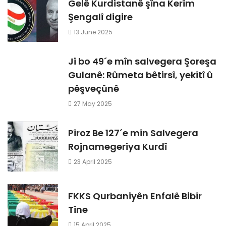
Gelê Kurdistanê şîna Kerîm
Şengalî digire
13 June 2025
Ji bo 49´e mîn salvegera Şoreşa
Gulanê: Rûmeta bêtirsî, yekîtî û
pêşveçûnê
27 May 2025
Pîroz Be 127´e mîn Salvegera
Rojnamegeriya Kurdî
23 April 2025
FKKS Qurbaniyên Enfalê Bibîr
Tîne
15 April 2025