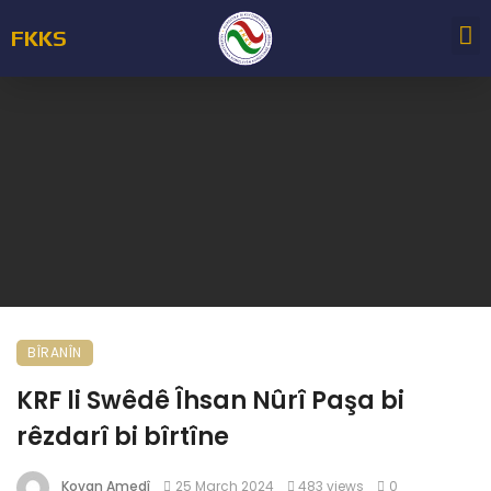
FKKS
KOMEL
TOR
BÎRANÎN
KRF li Swêdê Îhsan Nûrî Paşa bi
rêzdarî bi bîrtîne
Kovan Amedî
25 March 2024
483 views
0