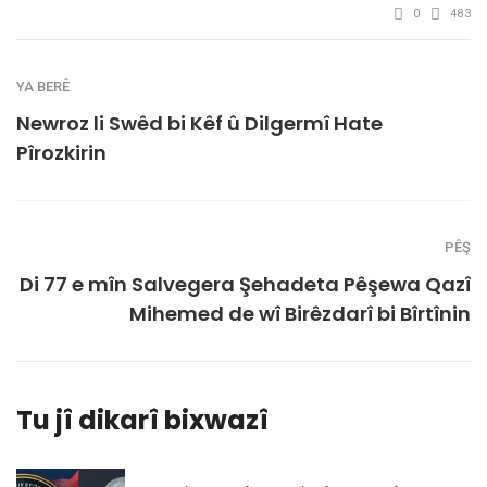
0
483
YA BERÊ
Newroz li Swêd bi Kêf û Dilgermî Hate
Pîrozkirin
PÊŞ
Di 77 e mîn Salvegera Şehadeta Pêşewa Qazî
Mihemed de wî Birêzdarî bi Bîrtînin
Tu jî dikarî bixwazî