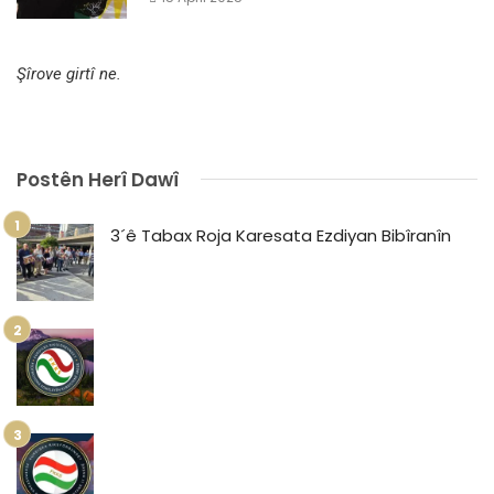
Şîrove girtî ne.
Postên Herî Dawî
3´ê Tabax Roja Karesata Ezdiyan Bibîranîn