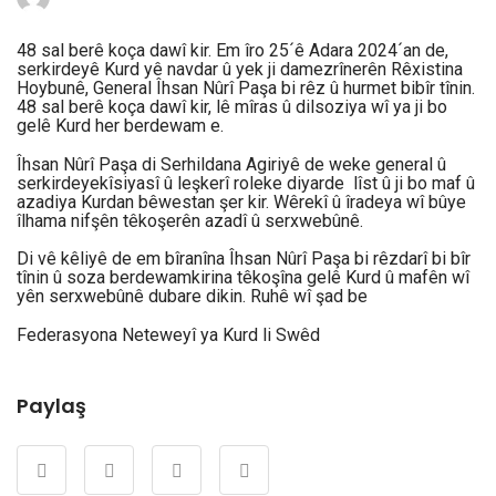
48 sal berê koça dawî kir. Em îro 25´ê Adara 2024´an de,
serkirdeyê Kurd yê navdar û yek ji damezrînerên Rêxistina
Hoybunê, General Îhsan Nûrî Paşa bi rêz û hurmet bibîr tînin.
48 sal berê koça dawî kir, lê mîras û dilsoziya wî ya ji bo
gelê Kurd her berdewam e.
Îhsan Nûrî Paşa di Serhildana Agiriyê de weke general û
serkirdeyekîsiyasî û leşkerî roleke diyarde lîst û ji bo maf û
azadiya Kurdan bêwestan şer kir. Wêrekî û îradeya wî bûye
îlhama nifşên têkoşerên azadî û serxwebûnê.
Di vê kêliyê de em bîranîna Îhsan Nûrî Paşa bi rêzdarî bi bîr
tînin û soza berdewamkirina têkoşîna gelê Kurd û mafên wî
yên serxwebûnê dubare dikin. Ruhê wî şad be
Federasyona Neteweyî ya Kurd li Swêd
Paylaş