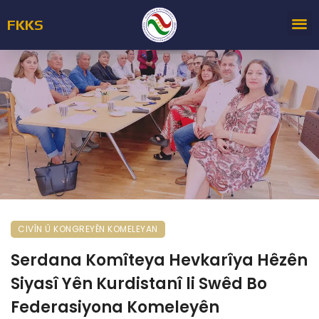
FKKS
CIVÎN Û KONGREYÊN KOMELEYAN
Serdana Komîteya Hevkarîya Hêzên
Siyasî Yên Kurdistanî li Swêd Bo
Federasiyona Komeleyên