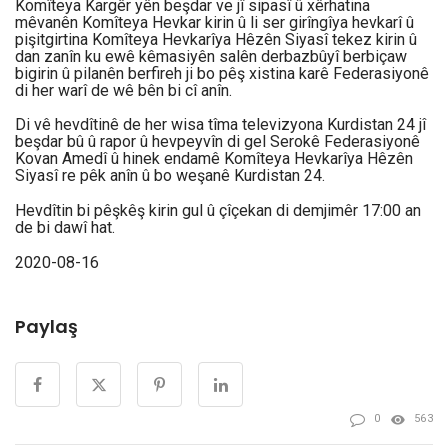
Komîteya Kargêr yên beşdar ve jî sipasî û xêrhatina
mêvanên Komîteya Hevkar kirin û li ser girîngîya hevkarî û
pişitgirtina Komîteya Hevkarîya Hêzên Siyasî tekez kirin û
dan zanîn ku ewê kêmasiyên salên derbazbûyî berbiçaw
bigirin û pilanên berfireh ji bo pêş xistina karê Federasiyonê
di her warî de wê bên bi cî anîn.
Di vê hevdîtinê de her wisa tîma televizyona Kurdistan 24 jî
beşdar bû û rapor û hevpeyvîn di gel Serokê Federasiyonê
Kovan Amedî û hinek endamê Komîteya Hevkarîya Hêzên
Siyasî re pêk anîn û bo weşanê Kurdistan 24.
Hevdîtin bi pêşkêş kirin gul û çîçekan di demjimêr 17:00 an
de bi dawî hat.
2020-08-16
Paylaş
0
563