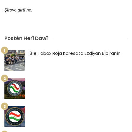
Şîrove girtî ne.
Postên Herî Dawî
3´ê Tabax Roja Karesata Ezdiyan Bibîranîn