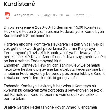
Kurdistanê
Webyonetim
16 August 2020
563 views
0
Di roja Yêkşemiyê 2020-08-16 demjimêr 15:00 Komîteya
Hevkarîya Hêzên Siyasî serdana Federasiyona Komeleyên
Kurdistanê li Stockhomê kir.
Partiyên endamê Komîteya Hevkarîya Hêzên Siyasî, yek bi
yek gotinên xwe di gel pîroz kirina 29 emîn Kongireya
Federasyonê pîrozbayî li Komîteya nû ya Federasyonê û
serokê nû kekê Kovan Amedî kirin û dawxaziya serkevtinê ji
bo kar û xebata Federasyonê kirin.
Endamên Komîteya Hevkarî, dan zanîn ku ew wê bi hemû
hêza xwe hevkar û piştevanê kar û xebata Federasyonê bin
û hebûna Federasyonê ji bo berev pêş birina lobbîya Kurdî û
xebata netewî û demokiratîk bi giring zanîn.
Endamên Komîteya Hevkariyê, her wisa ji Komîteya nû
xwestin ku çalakîyên xwe xort bikin û pêwendîyên bi lez di
gel Komeleyên Kurdî re bigirin û wan di gel xwe çalak û
berfire bikin.
Ji aliyê Serokê Federasiyonê Kovan Amedî û endamên