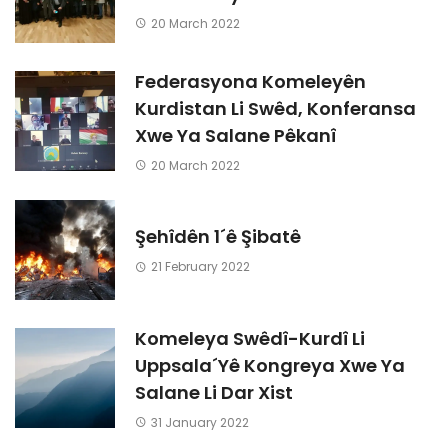
20 March 2022
Federasyona Komeleyên
Kurdistan Li Swêd, Konferansa
Xwe Ya Salane Pêkanî
20 March 2022
Şehîdên 1´ê Şibatê
21 February 2022
Komeleya Swêdî-Kurdî Li
Uppsala´Yê Kongreya Xwe Ya
Salane Li Dar Xist
31 January 2022