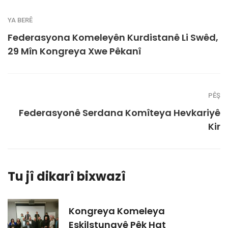
YA BERÊ
Federasyona Komeleyên Kurdistanê Li Swêd,
29 Mîn Kongreya Xwe Pêkanî
PÊŞ
Federasyonê Serdana Komîteya Hevkariyê
Kir
Tu jî dikarî bixwazî
Kongreya Komeleya
Eskilstunayê Pêk Hat